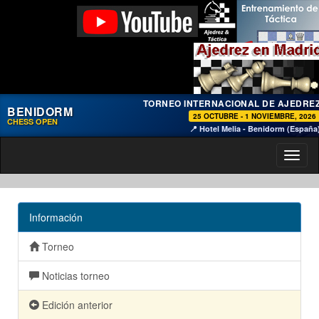
TORNEO INTERNACIONAL DE AJEDRE
BENIDORM
25 OCTUBRE - 1 NOVIEMBRE, 2026
CHESS OPEN
📍 Hotel Melia - Benidorm (España
Toggl
naviga
Información
Torneo
Noticias torneo
Edición anterior