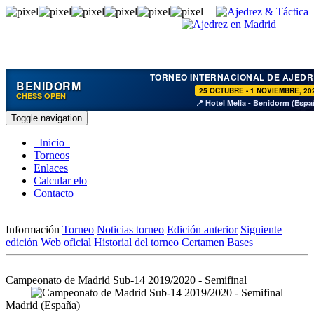
TORNEO INTERNACIONAL DE AJEDR
BENIDORM
25 OCTUBRE - 1 NOVIEMBRE, 20
CHESS OPEN
📍 Hotel Melia - Benidorm (Espa
Toggle navigation
Inicio
Torneos
Enlaces
Calcular elo
Contacto
Información
Torneo
Noticias torneo
Edición anterior
Siguiente
edición
Web oficial
Historial del torneo
Certamen
Bases
Campeonato de Madrid Sub-14 2019/2020 - Semifinal
Madrid (España)