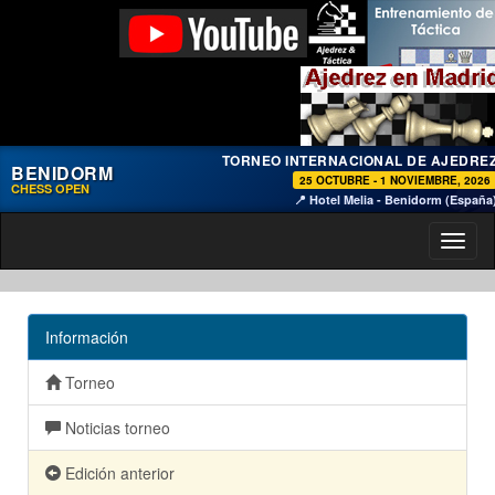
TORNEO INTERNACIONAL DE AJEDRE
BENIDORM
25 OCTUBRE - 1 NOVIEMBRE, 2026
CHESS OPEN
📍 Hotel Melia - Benidorm (España
Toggl
naviga
Información
Torneo
Noticias torneo
Edición anterior