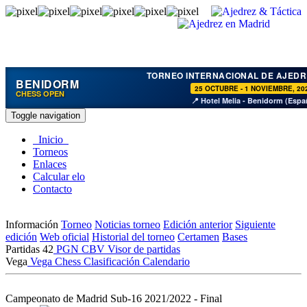
TORNEO INTERNACIONAL DE AJEDR
BENIDORM
25 OCTUBRE - 1 NOVIEMBRE, 20
CHESS OPEN
📍 Hotel Melia - Benidorm (Espa
Toggle navigation
Inicio
Torneos
Enlaces
Calcular elo
Contacto
Información
Torneo
Noticias torneo
Edición anterior
Siguiente
edición
Web oficial
Historial del torneo
Certamen
Bases
Partidas
42
PGN
CBV
Visor de partidas
Vega
Vega Chess
Clasificación
Calendario
Campeonato de Madrid Sub-16 2021/2022 - Final