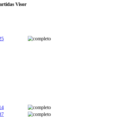
artidas
Visor
25
14
37