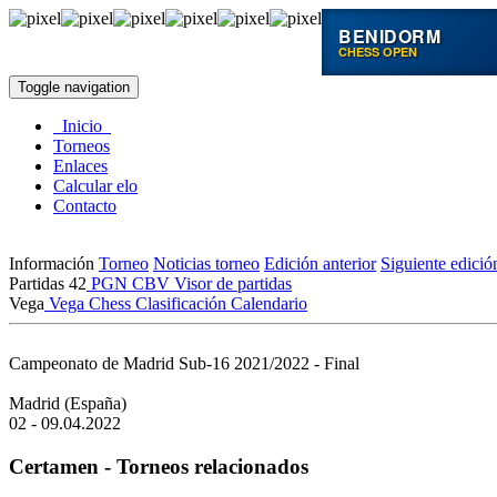
BENIDORM
CHESS OPEN
Toggle navigation
Inicio
Torneos
Enlaces
Calcular elo
Contacto
Información
Torneo
Noticias torneo
Edición anterior
Siguiente edició
Partidas
42
PGN
CBV
Visor de partidas
Vega
Vega Chess
Clasificación
Calendario
Campeonato de Madrid Sub-16 2021/2022 - Final
Madrid (España)
02 - 09.04.2022
Certamen - Torneos relacionados