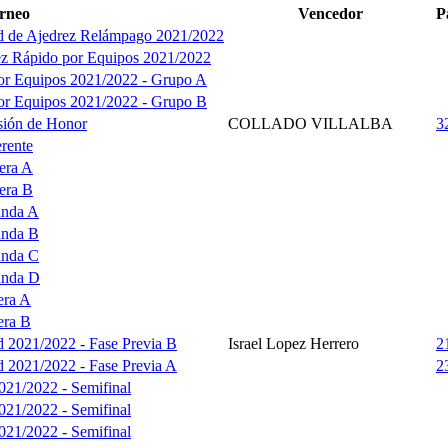
rneo
Vencedor
P
d de Ajedrez Relámpago 2021/2022
z Rápido por Equipos 2021/2022
por Equipos 2021/2022 - Grupo A
por Equipos 2021/2022 - Grupo B
sión de Honor
COLLADO VILLALBA
3
rente
era A
era B
unda A
unda B
unda C
unda D
era A
era B
 2021/2022 - Fase Previa B
Israel Lopez Herrero
2
 2021/2022 - Fase Previa A
2
21/2022 - Semifinal
21/2022 - Semifinal
21/2022 - Semifinal