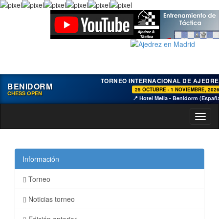
TORNEO INTERNACIONAL DE AJEDRE
BENIDORM
25 OCTUBRE - 1 NOVIEMBRE, 202
CHESS OPEN
📍 Hotel Melia - Benidorm (Españ
Toggl
naviga
Información
Torneo
Noticias torneo