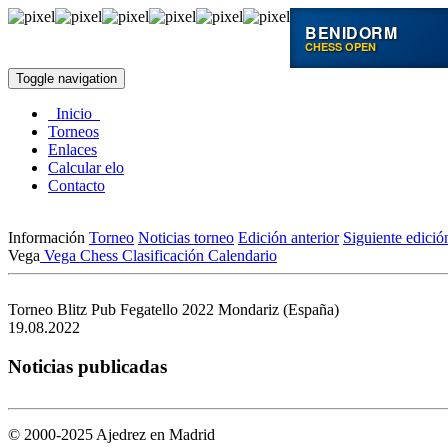
BENIDORM
CHESS OPEN
Toggle navigation
Inicio
Torneos
Enlaces
Calcular elo
Contacto
Información
Torneo
Noticias torneo
Edición anterior
Siguiente edició
Vega
Vega Chess
Clasificación
Calendario
Torneo Blitz Pub Fegatello 2022
Mondariz (España)
19.08.2022
Noticias publicadas
© 2000-2025 Ajedrez en Madrid