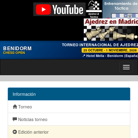
TORNEO INTERNACIONAL DE AJEDRE
BENIDORM
25 OCTUBRE - 1 NOVIEMBRE, 2026
CHESS OPEN
📍 Hotel Melia - Benidorm (España
Toggl
naviga
Información
Torneo
Noticias torneo
Edición anterior