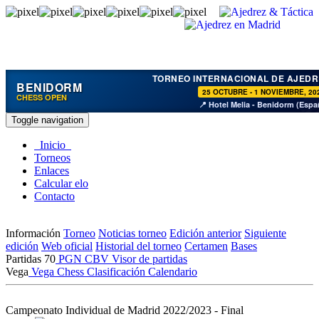
TORNEO INTERNACIONAL DE AJEDR
BENIDORM
25 OCTUBRE - 1 NOVIEMBRE, 20
CHESS OPEN
📍 Hotel Melia - Benidorm (Espa
Toggle navigation
Inicio
Torneos
Enlaces
Calcular elo
Contacto
Información
Torneo
Noticias torneo
Edición anterior
Siguiente
edición
Web oficial
Historial del torneo
Certamen
Bases
Partidas
70
PGN
CBV
Visor de partidas
Vega
Vega Chess
Clasificación
Calendario
Campeonato Individual de Madrid 2022/2023 - Final