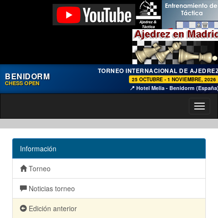
TORNEO INTERNACIONAL DE AJEDRE
BENIDORM
25 OCTUBRE - 1 NOVIEMBRE, 2026
CHESS OPEN
📍 Hotel Melia - Benidorm (España
Toggl
naviga
Información
Torneo
Noticias torneo
Edición anterior