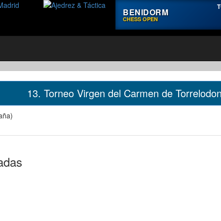
T
BENIDORM
CHESS OPEN
13. Torneo Virgen del Carmen de Torrelodon
aña)
cadas