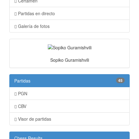
Certamen
Partidas en directo
Galería de fotos
Sopiko Guramishvili
Partidas
45
PGN
CBV
Visor de partidas
Chess Results