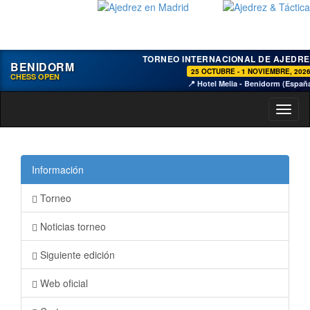
TORNEO INTERNACIONAL DE AJEDRE
BENIDORM
25 OCTUBRE - 1 NOVIEMBRE, 202
CHESS OPEN
📍 Hotel Melia - Benidorm (Españ
Toggl
naviga
Información
Torneo
Noticias torneo
Siguiente edición
Web oficial