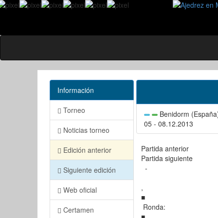
Información
Torneo
Benidorm (España
05 - 08.12.2013
Noticias torneo
Partida anterior
Edición anterior
Partida siguiente
-
Siguiente edición
,
Web oficial
■
Ronda:
Certamen
■