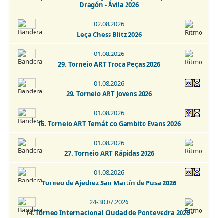
Dragón - Ávila 2026
30.08-06.09.2026
02.08.2026
Escala Emporium Chess Open 2026
Leça Chess Blitz 2026
01-02.09.2026
01.08.2026
2. IRT Sub-1800 Esphouses Hotel Playas de Guardamar 2026
29. Torneio ART Troca Peças 2026
01-06.09.2026
01.08.2026
3. IRT Sub-2400 Esphouses Hotel Playas de Guardamar 2026
29. Torneio ART Jovens 2026
05.09.2026
01.08.2026
6 Torneo Fiestas Patronales Navalcarnero 2026
16. Torneio ART Temático Gambito Evans 2026
05.09.2026
01.08.2026
6. Torneo Fiestas Patronales Navalcarnero 2026 -
27. Torneio ART Rápidas 2026
Categoría Infantil
01.08.2026
05.09.2026
Torneo de Ajedrez San Martín de Pusa 2026
Torneo Super Blitz Chess Marathon Fiestas de Alcorcón
2026
24-30.07.2026
14. Torneo Internacional Ciudad de Pontevedra 2026 -