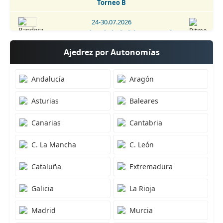
Torneo B
24-30.07.2026
14. Torneo Internacional Ciudad de Pontevedra 2026 -
Torneo A
Ajedrez por Autonomías
25-30.07.2026
Campeonato de España sub-16 2026
Andalucía
Aragón
18-26.07.2026
Asturias
Baleares
42. Open Internacional de Andorra 2026
24-26.07.2026
Canarias
Cantabria
10. Torneo Sub 2400 Club Ajedrez V Centenario 2026
C. La Mancha
C. León
24-26.07.2026
2. Open Internacional Sub2400 Valverde de Júcar 2026
Cataluña
Extremadura
24-26.07.2026
Galicia
La Rioja
I Festival de Ajedrez en Candanchú 2026
Madrid
Murcia
25.07.2026
32. Torneo Relámpago Ciudad de Ávila 2026