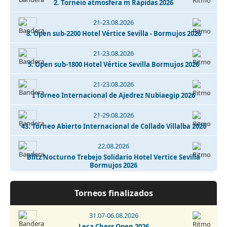
2. Torneio atmosfera m Rápidas 2026
21-23.08.2026
8. Open sub-2200 Hotel Vértice Sevilla - Bormujos 2026
21-23.08.2026
5. Open sub-1800 Hotel Vértice Sevilla Bormujos 2026
21-23.08.2026
I Torneo Internacional de Ajedrez Nubiaegip 2026
21-29.08.2026
43. Torneo Abierto Internacional de Collado Villalba 2026
22.08.2026
Blitz Nocturno Trebejo Solidario Hotel Vertice Sevilla
Bormujos 2026
22.08.2026
Torneos finalizados
I Memorial José Ángel de Jesús y Encinas - Talavera de la
Reina 2026
31.07-06.08.2026
22.08.2026
Leça Chess Open 2026