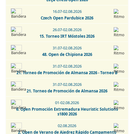
Torneo de Promoción - Talavera de la Reina 2026
16.07-02.08.2026
22.08.2026
Czech Open Pardubice 2026
Torneo La Puebla de Almoradiel 2026
26.07-02.08.2026
22.08.2026
15. Torneo IRT Móstoles 2026
7. Torneo de Ajedrez Cardeñosa 2026
31.07-02.08.2026
22-29.08.2026
48. Open de Chipiona 2026
Open Internacional de Ajedrez Clásico - San Cristobal de
La Laguna 2026
31.07-02.08.2026
21. Torneo de Promoción de Almansa 2026 - Torneo B
29.08.2026
13. Torneio Fatacil - Cidade De Lagoa - Memorial Armando
31.07-02.08.2026
Lopes 2026
21. Torneo de Promoción de Almansa 2026
29-30.08.2026
01-02.08.2026
Open Internacional de Ajedrez Activo - San Cristobal de La
6. Open Promoción Extremadura Heuristic Solutions
Laguna 2026
s1800 2026
30.08.2026
02.08.2026
Torneo de Ajedrez Fiestas Virgen del Rosario Camarma de
2. Open de Verano de Ajedrez Rápido Campamento
Esteruelas 2026