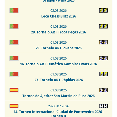
Dragón - Ávila 2026
Open Internacional de Ajedrez Clásico - San Cristobal de
La Laguna 2026
02.08.2026
Leça Chess Blitz 2026
29.08.2026
13. Torneio Fatacil - Cidade De Lagoa - Memorial Armando
01.08.2026
Lopes 2026
29. Torneio ART Troca Peças 2026
29-30.08.2026
01.08.2026
Open Internacional de Ajedrez Activo - San Cristobal de La
Laguna 2026
29. Torneio ART Jovens 2026
30.08.2026
01.08.2026
Torneo de Ajedrez Fiestas Virgen del Rosario Camarma de
16. Torneio ART Temático Gambito Evans 2026
Esteruelas 2026
01.08.2026
30.08-06.09.2026
27. Torneio ART Rápidas 2026
Escala Emporium Chess Open 2026
01.08.2026
01-02.09.2026
Torneo de Ajedrez San Martín de Pusa 2026
2. IRT Sub-1800 Esphouses Hotel Playas de Guardamar 2026
24-30.07.2026
01-06.09.2026
14. Torneo Internacional Ciudad de Pontevedra 2026 -
3. IRT Sub-2400 Esphouses Hotel Playas de Guardamar 2026
Torneo B