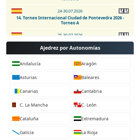
24-30.07.2026
14. Torneo Internacional Ciudad de Pontevedra 2026 -
Torneo A
25-30.07.2026
Campeonato de España sub-16 2026
Ajedrez por Autonomías
18-26.07.2026
42. Open Internacional de Andorra 2026
Andalucía
Aragón
24-26.07.2026
Asturias
Baleares
10. Torneo Sub 2400 Club Ajedrez V Centenario 2026
Canarias
Cantabria
24-26.07.2026
2. Open Internacional Sub2400 Valverde de Júcar 2026
C. La Mancha
C. León
24-26.07.2026
I Festival de Ajedrez en Candanchú 2026
Cataluña
Extremadura
25.07.2026
Galicia
La Rioja
32. Torneo Relámpago Ciudad de Ávila 2026