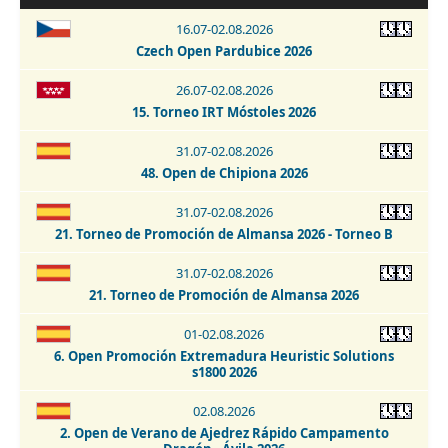
16.07-02.08.2026
21-23.08.2026
Czech Open Pardubice 2026
I Torneo Internacional de Ajedrez Nubiaegip 2026
26.07-02.08.2026
21-29.08.2026
15. Torneo IRT Móstoles 2026
43. Torneo Abierto Internacional de Collado Villalba 2026
31.07-02.08.2026
22.08.2026
48. Open de Chipiona 2026
Blitz Nocturno Trebejo Solidario Hotel Vertice Sevilla
Bormujos 2026
31.07-02.08.2026
21. Torneo de Promoción de Almansa 2026 - Torneo B
22.08.2026
I Memorial José Ángel de Jesús y Encinas - Talavera de la
31.07-02.08.2026
Reina 2026
21. Torneo de Promoción de Almansa 2026
22.08.2026
01-02.08.2026
Torneo de Promoción - Talavera de la Reina 2026
6. Open Promoción Extremadura Heuristic Solutions
s1800 2026
22.08.2026
Torneo La Puebla de Almoradiel 2026
02.08.2026
2. Open de Verano de Ajedrez Rápido Campamento
22-29.08.2026