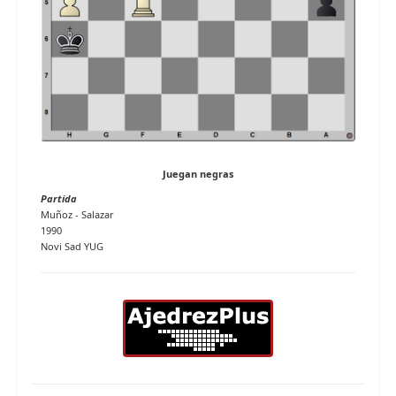
Juegan negras
Partida
Muñoz - Salazar
1990
Novi Sad YUG