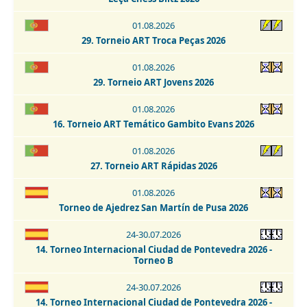
13. Torneio Fatacil - Cidade De Lagoa - Memorial Armando
01.08.2026
Lopes 2026
29. Torneio ART Troca Peças 2026
29-30.08.2026
01.08.2026
Open Internacional de Ajedrez Activo - San Cristobal de La
Laguna 2026
29. Torneio ART Jovens 2026
30.08.2026
01.08.2026
Torneo de Ajedrez Fiestas Virgen del Rosario Camarma de
16. Torneio ART Temático Gambito Evans 2026
Esteruelas 2026
01.08.2026
30.08-06.09.2026
27. Torneio ART Rápidas 2026
Escala Emporium Chess Open 2026
01.08.2026
01-02.09.2026
Torneo de Ajedrez San Martín de Pusa 2026
2. IRT Sub-1800 Esphouses Hotel Playas de Guardamar 2026
24-30.07.2026
01-06.09.2026
14. Torneo Internacional Ciudad de Pontevedra 2026 -
3. IRT Sub-2400 Esphouses Hotel Playas de Guardamar 2026
Torneo B
24-30.07.2026
14. Torneo Internacional Ciudad de Pontevedra 2026 -