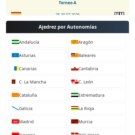
Torneo A
25-30.07.2026
Campeonato de España sub-16 2026
Ajedrez por Autonomías
18-26.07.2026
42. Open Internacional de Andorra 2026
Andalucía
Aragón
24-26.07.2026
Asturias
Baleares
10. Torneo Sub 2400 Club Ajedrez V Centenario 2026
Canarias
Cantabria
24-26.07.2026
2. Open Internacional Sub2400 Valverde de Júcar 2026
C. La Mancha
C. León
24-26.07.2026
I Festival de Ajedrez en Candanchú 2026
Cataluña
Extremadura
25.07.2026
Galicia
La Rioja
32. Torneo Relámpago Ciudad de Ávila 2026
Madrid
Murcia
25.07.2026
5. Torneo de Ferias San Nicasio 2026
Navarra
País Vasco