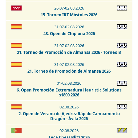
26.07-02.08.2026
21-29.08.2026
15. Torneo IRT Móstoles 2026
43. Torneo Abierto Internacional de Collado Villalba 2026
31.07-02.08.2026
22.08.2026
48. Open de Chipiona 2026
Blitz Nocturno Trebejo Solidario Hotel Vertice Sevilla
Bormujos 2026
31.07-02.08.2026
21. Torneo de Promoción de Almansa 2026 - Torneo B
22.08.2026
I Memorial José Ángel de Jesús y Encinas - Talavera de la
31.07-02.08.2026
Reina 2026
21. Torneo de Promoción de Almansa 2026
22.08.2026
01-02.08.2026
Torneo de Promoción - Talavera de la Reina 2026
6. Open Promoción Extremadura Heuristic Solutions
s1800 2026
22.08.2026
Torneo La Puebla de Almoradiel 2026
02.08.2026
2. Open de Verano de Ajedrez Rápido Campamento
22-29.08.2026
Dragón - Ávila 2026
Open Internacional de Ajedrez Clásico - San Cristobal de
La Laguna 2026
02.08.2026
Leça Chess Blitz 2026
29.08.2026