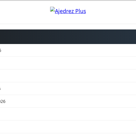
6
6
026