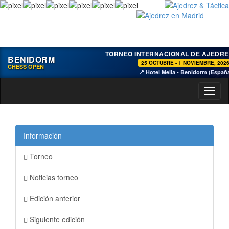
TORNEO INTERNACIONAL DE AJEDRE
BENIDORM
25 OCTUBRE - 1 NOVIEMBRE, 202
CHESS OPEN
📍 Hotel Melia - Benidorm (Españ
Toggl
naviga
Información
Torneo
Noticias torneo
Edición anterior
Siguiente edición