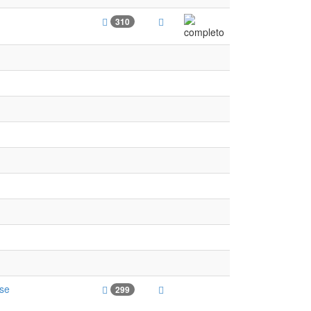
310
ase
299