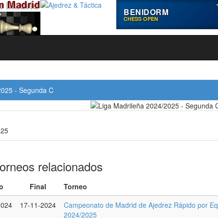
BENIDORM
CHESS OPEN
2025 - Segunda C
025
orneos relacionados
io
Final
Torneo
2024
17-11-2024
Campeonato de Madrid de Ajedrez Rápido por Eq
2024/2025