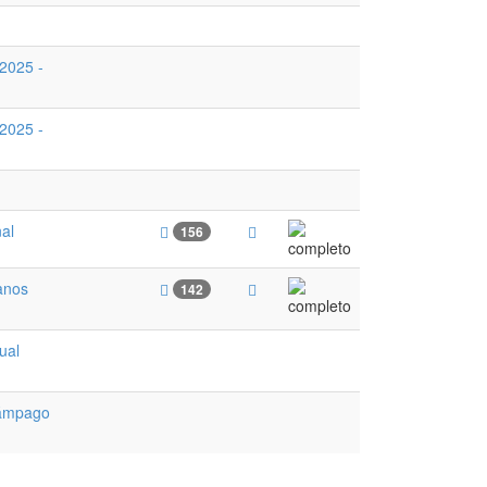
2025 -
2025 -
al
156
anos
142
ual
lámpago