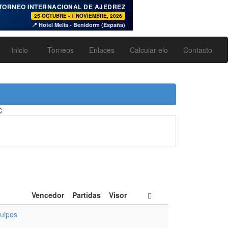
♞
TORNEO INTERNACIONAL DE AJEDREZ
25 OCTUBRE - 1 NOVIEMBRE, 2026
📍 Hotel Melia - Benidorm (España)
Inicio
Torneos
Enlaces
Calcular elo
Contacto
Vencedor
Partidas
Visor
uipos