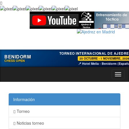
TORNEO INTERNACIONAL DE AJEDRE
BENIDORM
25 OCTUBRE - 1 NOVIEMBRE, 202
CHESS OPEN
📍 Hotel Melia - Benidorm (Españ
Toggl
naviga
Información
Torneo
Noticias torneo