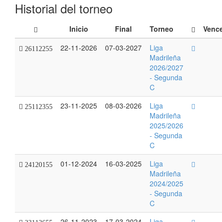
Historial del torneo
Inicio
Final
Torneo
Venc
22-11-2026
07-03-2027
Liga
26112255
Madrileña
2026/2027
- Segunda
C
23-11-2025
08-03-2026
Liga
25112355
Madrileña
2025/2026
- Segunda
C
01-12-2024
16-03-2025
Liga
24120155
Madrileña
2024/2025
- Segunda
C
26-11-2023
17-03-2024
Liga