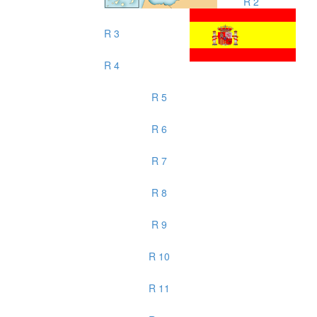
R 2
R 3
R 4
R 5
R 6
R 7
R 8
R 9
R 10
R 11