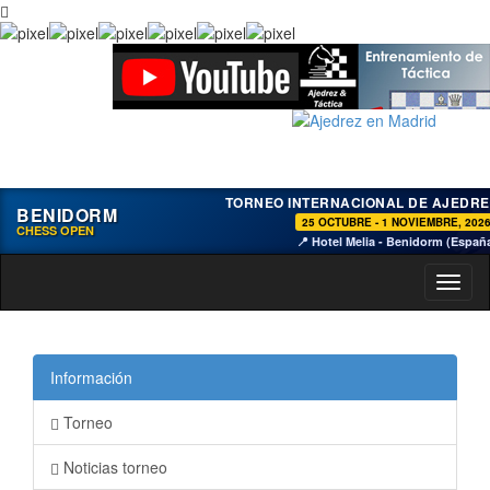
TORNEO INTERNACIONAL DE AJEDRE
BENIDORM
25 OCTUBRE - 1 NOVIEMBRE, 202
CHESS OPEN
📍 Hotel Melia - Benidorm (Españ
Toggl
naviga
Información
Torneo
Noticias torneo