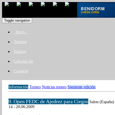
BENIDORM
CHESS OPEN
Toggle navigation
Inicio
Torneos
Enlaces
Calcular elo
Contacto
Información
Torneo
Noticias torneo
Siguiente edición
9. Open FEDC de Ajedrez para Ciegos
Salou (España)
14 - 20.06.2009