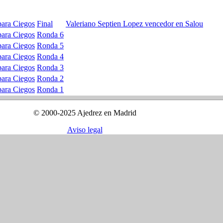
ara Ciegos
Final
Valeriano Septien Lopez vencedor en Salou
ara Ciegos
Ronda 6
ara Ciegos
Ronda 5
ara Ciegos
Ronda 4
ara Ciegos
Ronda 3
ara Ciegos
Ronda 2
ara Ciegos
Ronda 1
© 2000-2025 Ajedrez en Madrid
Aviso legal