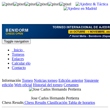
TORNEO INTERNACIONAL DE AJEDR
BENIDORM
25 OCTUBRE - 1 NOVIEMBRE, 20
CHESS OPEN
📍 Hotel Melia - Benidorm (Espa
Toggle navigation
Inicio
Torneos
Enlaces
Calcular elo
Contacto
Información
Torneo
Noticias torneo
Edición anterior
Siguiente
edición
Web oficial
Historial del torneo
Certamen
Jose Carlos Hernando Pertierra
Chess Results
Chess Results
Clasificación
Tabla de horarios