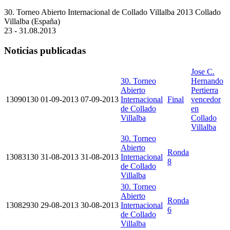
30. Torneo Abierto Internacional de Collado Villalba 2013
Collado
Villalba (España)
23 - 31.08.2013
Noticias publicadas
Jose C.
30. Torneo
Hernando
Abierto
Pertierra
13090130
01-09-2013
07-09-2013
Internacional
Final
vencedor
de Collado
en
Villalba
Collado
Villalba
30. Torneo
Abierto
Ronda
13083130
31-08-2013
31-08-2013
Internacional
8
de Collado
Villalba
30. Torneo
Abierto
Ronda
13082930
29-08-2013
30-08-2013
Internacional
6
de Collado
Villalba