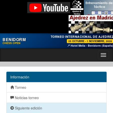
TORNEO INTERNACIONAL DE AJEDRE
BENIDORM
25 OCTUBRE - 1 NOVIEMBRE, 2026
CHESS OPEN
📍 Hotel Melia - Benidorm (España
Toggl
naviga
Información
Torneo
Noticias torneo
Siguiente edición