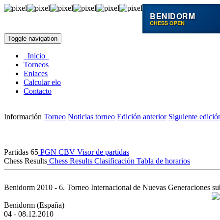
BENIDORM
CHESS OPEN
Toggle navigation
Inicio
Torneos
Enlaces
Calcular elo
Contacto
Información
Torneo
Noticias torneo
Edición anterior
Siguiente edició
Partidas
65
PGN
CBV
Visor de partidas
Chess Results
Chess Results
Clasificación
Tabla de horarios
Benidorm 2010 - 6. Torneo Internacional de Nuevas Generaciones su
Benidorm (España)
04 - 08.12.2010