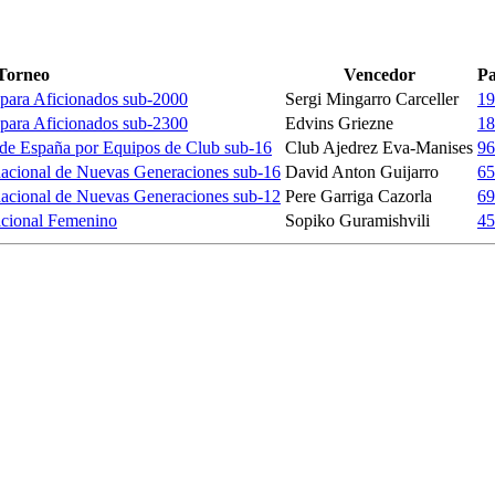
Torneo
Vencedor
Pa
para Aficionados sub-2000
Sergi Mingarro Carceller
19
para Aficionados sub-2300
Edvins Griezne
18
de España por Equipos de Club sub-16
Club Ajedrez Eva-Manises
96
nacional de Nuevas Generaciones sub-16
David Anton Guijarro
65
nacional de Nuevas Generaciones sub-12
Pere Garriga Cazorla
69
acional Femenino
Sopiko Guramishvili
45