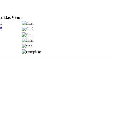
rtidas
Visor
1
5