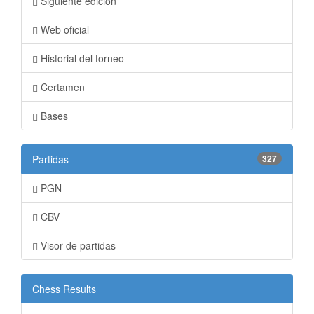
Siguiente edición
Web oficial
Historial del torneo
Certamen
Bases
Partidas
327
PGN
CBV
Visor de partidas
Chess Results