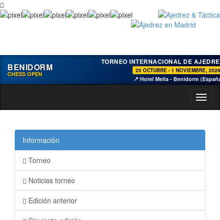
TORNEO INTERNACIONAL DE AJEDRE
BENIDORM
25 OCTUBRE - 1 NOVIEMBRE, 202
CHESS OPEN
📍 Hotel Melia - Benidorm (Españ
Toggl
naviga
Información
Torneo
Noticias torneo
Edición anterior