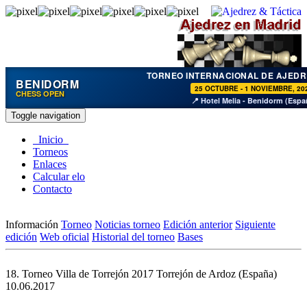
TORNEO INTERNACIONAL DE AJEDR
BENIDORM
25 OCTUBRE - 1 NOVIEMBRE, 20
CHESS OPEN
📍 Hotel Melia - Benidorm (Espa
Toggle navigation
Inicio
Torneos
Enlaces
Calcular elo
Contacto
Información
Torneo
Noticias torneo
Edición anterior
Siguiente
edición
Web oficial
Historial del torneo
Bases
18. Torneo Villa de Torrejón 2017
Torrejón de Ardoz (España)
10.06.2017