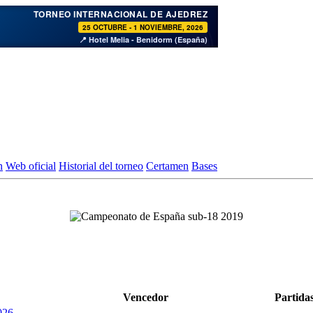
♞
TORNEO INTERNACIONAL DE AJEDREZ
25 OCTUBRE - 1 NOVIEMBRE, 2026
📍 Hotel Melia - Benidorm (España)
n
Web oficial
Historial del torneo
Certamen
Bases
Vencedor
Partida
026