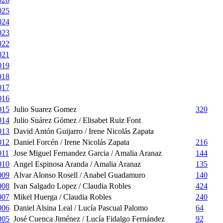
025
024
023
022
021
019
018
017
016
015
Julio Suarez Gomez
320
014
Julio Suárez Gómez / Elisabet Ruiz Font
013
David Antón Guijarro / Irene Nicolás Zapata
012
Daniel Forcén / Irene Nicolás Zapata
216
011
Jose Miguel Fernandez Garcia / Amalia Aranaz
144
010
Angel Espinosa Aranda / Amalia Aranaz
135
009
Alvar Alonso Rosell / Anabel Guadamuro
140
008
Ivan Salgado Lopez / Claudia Robles
424
007
Mikel Huerga / Claudia Robles
240
006
Daniel Alsina Leal / Lucía Pascual Palomo
64
005
José Cuenca Jiménez / Lucía Fidalgo Fernández
92