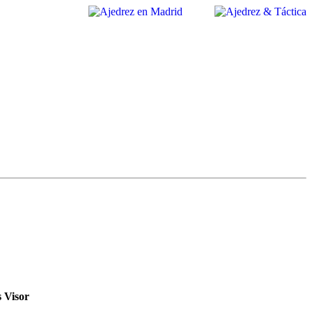
s
Visor