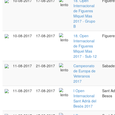
10-08-2017
17-08-2017
18. Open
Figuere
Internacional
de Figueres
Miquel Mas
2017 - Grupo
B
10-08-2017
17-08-2017
18. Open
Figuere
Internacional
de Figueres
Miquel Mas
2017 - Sub-12
11-08-2017
21-08-2017
Campeonato
Sabadel
de Europa de
Veteranos
2017
11-08-2017
17-08-2017
I Open
Sant Ad
Internacional
Besos
Sant Adrià del
Besòs 2017