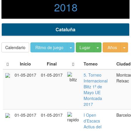
2018
Cataluña
Toggle Dropdown
Toggle Dropdow
To
Calendario
Ritmo de juego
Lugar
Años
Inicio
Final
Torneo
Ciudad
01-05-2017
01-05-2017
5. Torneo
Montcad
Internacional
Reixac
Blitz 1º de
Mayo UE
Montcada
2017
01-05-2017
01-05-2017
I Open
Barcelo
d’Escacs
Actius del