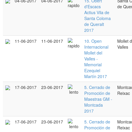
04-06-2017
04-06-2017
15. Obert
Santa 
d'Escacs
de Quer
Actius Vila de
Santa Coloma
de Queralt
2017
11-06-2017
11-06-2017
10. Open
Mollet d
Internacional
Valles
Mollet del
Valles -
Memorial
Ezequiel
Martín 2017
17-06-2017
23-06-2017
5. Cerrado de
Montcad
Promoción de
Reixac
Maestras GM -
Montcada
2017
17-06-2017
23-06-2017
5. Cerrado de
Montcad
Promoción de
Reixac