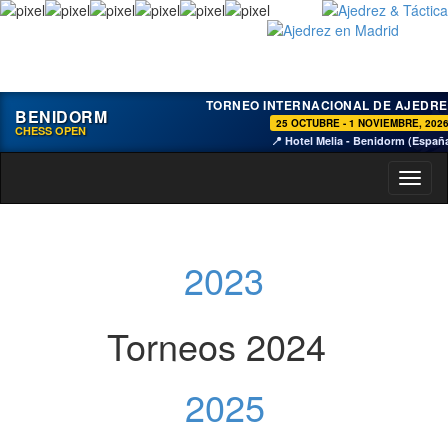
TORNEO INTERNACIONAL DE AJEDRE
BENIDORM
25 OCTUBRE - 1 NOVIEMBRE, 202
CHESS OPEN
📍 Hotel Melia - Benidorm (Españ
Toggl
naviga
2023
Torneos 2024
2025