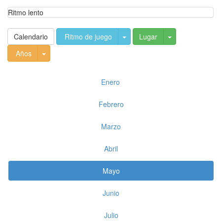
Ritmo lento
Toggle Dropdown
Toggle Dropdo
Calendario
Ritmo de juego
Lugar
Toggle Dropdown
Años
Enero
Febrero
Marzo
Abril
Mayo
Junio
Julio