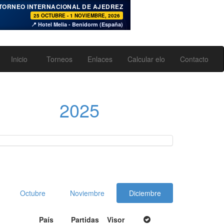
♞
TORNEO INTERNACIONAL DE AJEDREZ
25 OCTUBRE - 1 NOVIEMBRE, 2026
📍 Hotel Melia - Benidorm (España)
Inicio
Torneos
Enlaces
Calcular elo
Contacto
2025
pdown
Octubre
Noviembre
Diciembre
País
Partidas
Visor