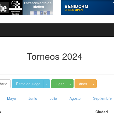
BENIDORM
CHESS OPEN
Torneos 2024
Toggle Dropdown
Toggle Dropdown
Toggle Dro
dario
Ritmo de juego
Lugar
Años
Mayo
Junio
Julio
Agosto
Septiembre
o
Ciudad