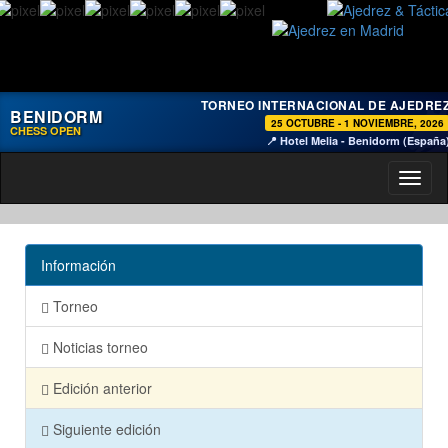
TORNEO INTERNACIONAL DE AJEDRE
BENIDORM
25 OCTUBRE - 1 NOVIEMBRE, 2026
CHESS OPEN
📍 Hotel Melia - Benidorm (España
Toggl
naviga
Información
Torneo
Noticias torneo
Edición anterior
Siguiente edición