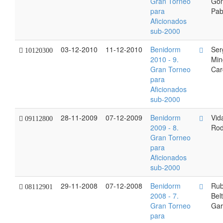
Gran Torneo
Gon
para
Pab
Aficionados
sub-2000
03-12-2010
11-12-2010
Benidorm
Ser
10120300
2010 - 9.
Min
Gran Torneo
Car
para
Aficionados
sub-2000
28-11-2009
07-12-2009
Benidorm
Vid
09112800
2009 - 8.
Rod
Gran Torneo
para
Aficionados
sub-2000
29-11-2008
07-12-2008
Benidorm
Ru
08112901
2008 - 7.
Bel
Gran Torneo
Gar
para