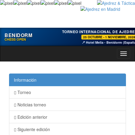
TORNEO INTERNACIONAL DE AJEDRE
BENIDORM
25 OCTUBRE - 1 NOVIEMBRE, 202
CHESS OPEN
📍 Hotel Melia - Benidorm (Españ
Toggl
naviga
Información
Torneo
Noticias torneo
Edición anterior
Siguiente edición