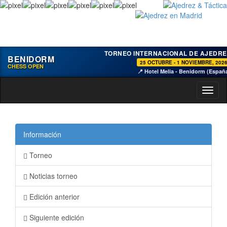
TORNEO INTERNACIONAL DE AJEDRE
BENIDORM
25 OCTUBRE - 1 NOVIEMBRE, 202
CHESS OPEN
📍 Hotel Melia - Benidorm (Españ
Toggl
naviga
Información
Torneo
Noticias torneo
Edición anterior
Siguiente edición