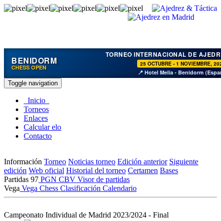
TORNEO INTERNACIONAL DE AJEDR
BENIDORM
25 OCTUBRE - 1 NOVIEMBRE, 20
CHESS OPEN
📍 Hotel Melia - Benidorm (Espa
Toggle navigation
Inicio
Torneos
Enlaces
Calcular elo
Contacto
Información
Torneo
Noticias torneo
Edición anterior
Siguiente
edición
Web oficial
Historial del torneo
Certamen
Bases
Partidas
97
PGN
CBV
Visor de partidas
Vega
Vega Chess
Clasificación
Calendario
Campeonato Individual de Madrid 2023/2024 - Final