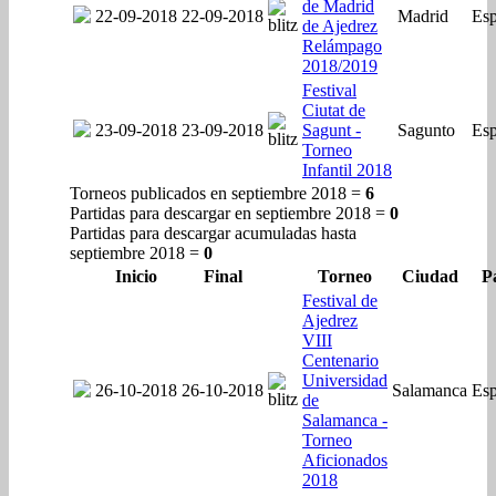
de Madrid
22-09-2018
22-09-2018
Madrid
Es
de Ajedrez
Relámpago
2018/2019
Festival
Ciutat de
23-09-2018
23-09-2018
Sagunt -
Sagunto
Es
Torneo
Infantil 2018
Torneos publicados en septiembre 2018 =
6
Partidas para descargar en septiembre 2018 =
0
Partidas para descargar acumuladas hasta
septiembre 2018 =
0
Inicio
Final
Torneo
Ciudad
P
Festival de
Ajedrez
VIII
Centenario
Universidad
26-10-2018
26-10-2018
Salamanca
Es
de
Salamanca -
Torneo
Aficionados
2018