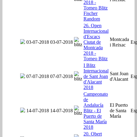
2018 -
Torneo Blitz
Fischer
Random
26. Open
Internacional
d'Escacs
Montcada
03-07-2018
03-07-2018
Ciutat de
Es
i Reixac
Montcada
2018 -
Torneo Blitz
I Blitz
Internacional
Sant Joan
07-07-2018
07-07-2018
de Sant Joan
Es
d'Alacant
d'Alacant
2018
Campeonato
de
Andalucía
El Puerto
14-07-2018
14-07-2018
Blitz - El
de Santa
Es
Puerto de
María
Santa María
2018
20. Obert