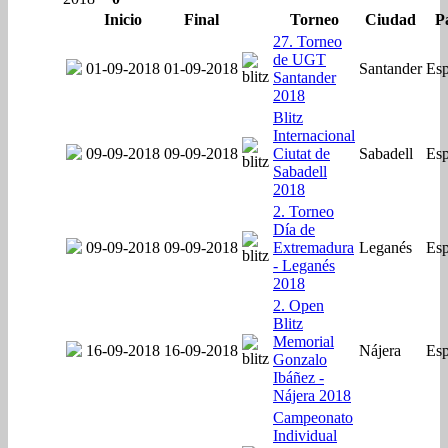
Inicio
Final
Torneo
Ciudad
P
27. Torneo
de UGT
01-09-2018
01-09-2018
Santander
Es
Santander
2018
Blitz
Internacional
09-09-2018
09-09-2018
Ciutat de
Sabadell
Es
Sabadell
2018
2. Torneo
Día de
09-09-2018
09-09-2018
Extremadura
Leganés
Es
- Leganés
2018
2. Open
Blitz
Memorial
16-09-2018
16-09-2018
Nájera
Es
Gonzalo
Ibáñez -
Nájera 2018
Campeonato
Individual