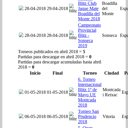
Blitz Club
Boadilla
28-04-2018
29-04-2018
Jaque Mate
del
Esp
Boadilla del
Monte
Monte 2018
Campeonato
Provincial
28-04-2018
28-04-2018
Blitz -
Sonseca
Esp
Sonseca
2019
Torneos publicados en abril 2018 =
5
Partidas para descargar en abril 2018 =
0
Partidas para descargar acumuladas hasta abril
2018 =
0
Inicio
Final
Torneo
Ciudad
P
6. Torneo
Internacional
Blitz 1º de
Montcada
01-05-2018
01-05-2018
Es
Mayo UE
i Reixac
Montcada
2018
Torneo San
06-05-2018
06-05-2018
Prudencio
Vitoria
Es
2018
5. Open