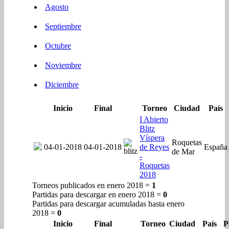
Agosto
Septiembre
Octubre
Noviembre
Diciembre
Inicio
Final
Torneo
Ciudad
País
I Abierto
Blitz
Víspera
Roquetas
04-01-2018
04-01-2018
de Reyes
España
de Mar
-
Roquetas
2018
Torneos publicados en enero 2018 =
1
Partidas para descargar en enero 2018 =
0
Partidas para descargar acumuladas hasta enero
2018 =
0
Inicio
Final
Torneo
Ciudad
País
P