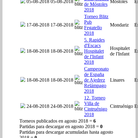
05-08-2018
05-08-2018
Móstoles
E
de Móstoles
2018
Torneo Blitz
Pub
17-08-2018
17-08-2018
Mondariz
E
Fegatello
2018
5. Rapides
d'Escacs
Hospitalet
18-08-2018
18-08-2018
Hospitalet
E
de l'Infant
de l'Infant
2018
Campeonato
de España
18-08-2018
18-08-2018
de Ajedrez
Linares
E
Relámpago
2018
12. Torneo
Villa de
24-08-2018
24-08-2018
Cintruénigo
E
Cintruénigo
2018
Torneos publicados en agosto 2018 =
6
Partidas para descargar en agosto 2018 =
0
Partidas para descargar acumuladas hasta agosto
2018 =
0