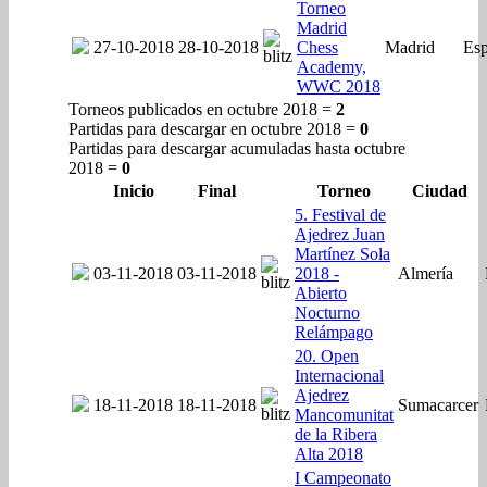
Torneo
Madrid
27-10-2018
28-10-2018
Chess
Madrid
Es
Academy,
WWC 2018
Torneos publicados en octubre 2018 =
2
Partidas para descargar en octubre 2018 =
0
Partidas para descargar acumuladas hasta octubre
2018 =
0
Inicio
Final
Torneo
Ciudad
5. Festival de
Ajedrez Juan
Martínez Sola
03-11-2018
03-11-2018
2018 -
Almería
Abierto
Nocturno
Relámpago
20. Open
Internacional
Ajedrez
18-11-2018
18-11-2018
Sumacarcer
Mancomunitat
de la Ribera
Alta 2018
I Campeonato