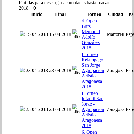
Partidas para descargar acumuladas hasta marzo
2018 =
0
Inicio
Final
Torneo
Ciudad
Pa
4. Open
Blitz
Memorial
15-04-2018
15-04-2018
Martorell
Esp
Adolfo
González
2018
I Torneo
Relámpago
San Jorge -
23-04-2018
23-04-2018
Agrupación
Zaragoza
Esp
Artística
Aragonesa
2018
I Torneo
Infantil San
Jorge -
23-04-2018
23-04-2018
Agrupación
Zaragoza
Esp
Artística
Aragonesa
2018
6. Open