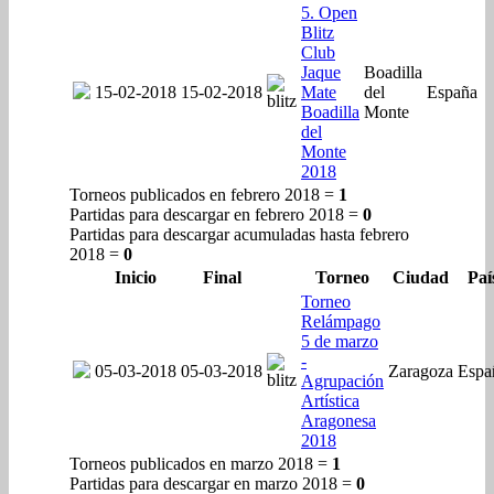
5. Open
Blitz
Club
Jaque
Boadilla
15-02-2018
15-02-2018
Mate
del
España
Boadilla
Monte
del
Monte
2018
Torneos publicados en febrero 2018 =
1
Partidas para descargar en febrero 2018 =
0
Partidas para descargar acumuladas hasta febrero
2018 =
0
Inicio
Final
Torneo
Ciudad
Paí
Torneo
Relámpago
5 de marzo
-
05-03-2018
05-03-2018
Zaragoza
Espa
Agrupación
Artística
Aragonesa
2018
Torneos publicados en marzo 2018 =
1
Partidas para descargar en marzo 2018 =
0