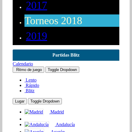
2017
Torneos 2018
2019
Partidas Blitz
Calendario
Ritmo de juego
Toggle Dropdown
Lento
Rápido
Blitz
Lugar
Toggle Dropdown
Madrid
Andalucía
Aragón