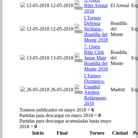
12-05-2018
12-05-2018
Blitz Arenal
El Arenal
Es
2018
I Torneo
Defensa
Boadilla
12-05-2018
12-05-2018
Siciliana -
del
Es
Boadilla del
Monte
Monte 2018
7. Open
Blitz Club
Boadilla
13-05-2018
13-05-2018
Jaque Mate
del
Es
Boadilla del
Monte
Monte 2018
I Torneo
Dominico-
Español
26-05-2018
26-05-2018
Madrid
Es
Ajedrez
Relámpago
2018
Torneos publicados en mayo 2018 =
6
Partidas para descargar en mayo 2018 =
0
Partidas para descargar acumuladas hasta mayo
2018 =
0
Inicio
Final
Torneo
Ciudad
Pa