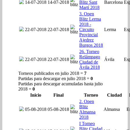
14-07-2018
14-07-2018
Blitz Sant
Barcelona
Es
Martí 2018
3. Open
Blitz Lerma
2018 -
22-07-2018
22-07-2018
Circuito
Lerma
Es
Provincial
Ajedrez
Burgos 2018
26. Torneo
Relámpago
22-07-2018
22-07-2018
Ávila
Es
Ciudad de
Ávila 2018
Torneos publicados en julio 2018 =
7
Partidas para descargar en julio 2018 =
0
Partidas para descargar acumuladas hasta julio
2018 =
0
Inicio
Final
Torneo
Ciudad
2. Open
Blitz
05-08-2018
05-08-2018
Almansa
E
Almansa
2018
I Torneo
Blitz Ciudad