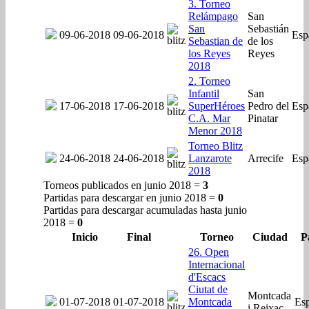
3. Torneo
Relámpago
San
San
Sebastián
09-06-2018
09-06-2018
Esp
Sebastian de
de los
los Reyes
Reyes
2018
2. Torneo
Infantil
San
17-06-2018
17-06-2018
SuperHéroes
Pedro del
Esp
C.A. Mar
Pinatar
Menor 2018
Torneo Blitz
24-06-2018
24-06-2018
Lanzarote
Arrecife
Esp
2018
Torneos publicados en junio 2018 =
3
Partidas para descargar en junio 2018 =
0
Partidas para descargar acumuladas hasta junio
2018 =
0
Inicio
Final
Torneo
Ciudad
P
26. Open
Internacional
d'Escacs
Ciutat de
Montcada
01-07-2018
01-07-2018
Montcada
Es
i Reixac