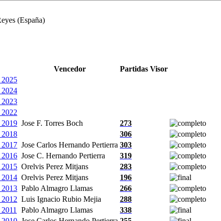
Reyes (España)
Vencedor
Partidas
Visor
n 2025
n 2024
n 2023
n 2022
n 2019
Jose F. Torres Boch
273
n 2018
306
n 2017
Jose Carlos Hernando Pertierra
303
n 2016
Jose C. Hernando Pertierra
319
n 2015
Orelvis Perez Mitjans
283
n 2014
Orelvis Perez Mitjans
196
n 2013
Pablo Almagro Llamas
266
n 2012
Luis Ignacio Rubio Mejia
288
n 2011
Pablo Almagro Llamas
338
n 2010
Jose Carlos Hernando Pertierra
255