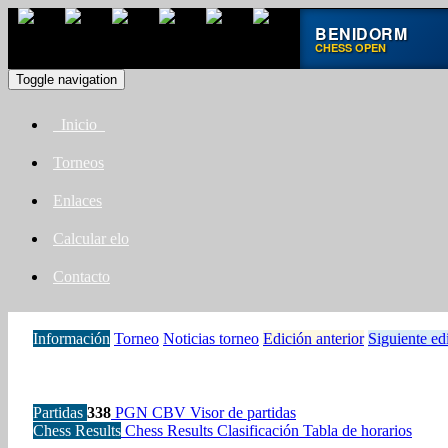
BENIDORM
CHESS OPEN
Toggle navigation
Inicio
Torneos
Enlaces
Calcular elo
Contacto
Información
Torneo
Noticias torneo
Edición anterior
Siguiente ed
Partidas
338
PGN
CBV
Visor de partidas
Chess Results
Chess Results
Clasificación
Tabla de horarios