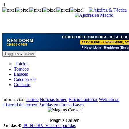
TORNEO INTERNACIONAL DE AJEDR
BENIDORM
25 OCTUBRE - 1 NOVIEMBRE, 20
CHESS OPEN
📍 Hotel Melia - Benidorm (Espa
Toggle navigation
Inicio
Torneos
Enlaces
Calcular elo
Contacto
Información
Torneo
Noticias torneo
Edición anterior
Web oficial
Historial del torneo
Partidas en directo
Bases
Magnus Carlsen
Partidas
45
PGN
CBV
Visor de partidas