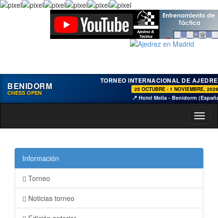
TORNEO INTERNACIONAL DE AJEDRE
BENIDORM
25 OCTUBRE - 1 NOVIEMBRE, 202
CHESS OPEN
📍 Hotel Melia - Benidorm (Españ
Toggl
naviga
Información
Torneo
Noticias torneo