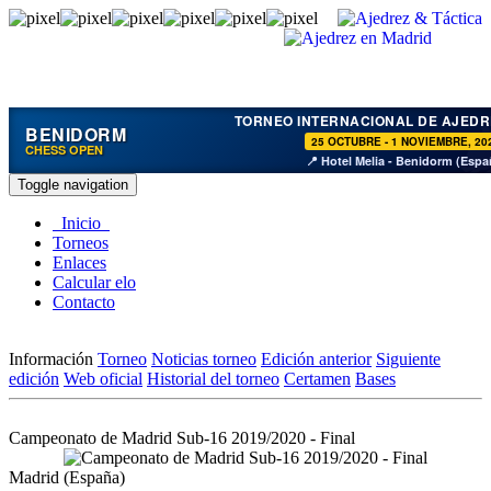
TORNEO INTERNACIONAL DE AJEDR
BENIDORM
25 OCTUBRE - 1 NOVIEMBRE, 20
CHESS OPEN
📍 Hotel Melia - Benidorm (Espa
Toggle navigation
Inicio
Torneos
Enlaces
Calcular elo
Contacto
Información
Torneo
Noticias torneo
Edición anterior
Siguiente
edición
Web oficial
Historial del torneo
Certamen
Bases
Campeonato de Madrid Sub-16 2019/2020 - Final
Madrid (España)