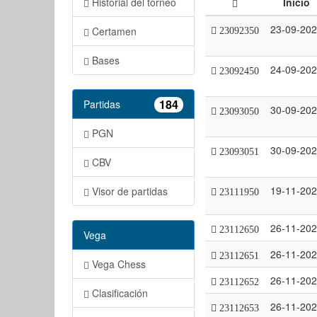
Historial del torneo
Inicio
23-09-20
Certamen
23092350
Bases
24-09-20
23092450
184
Partidas
30-09-20
23093050
PGN
30-09-20
23093051
CBV
19-11-20
Visor de partidas
23111950
26-11-20
23112650
Vega
26-11-20
23112651
Vega Chess
26-11-20
23112652
Clasificación
26-11-20
23112653