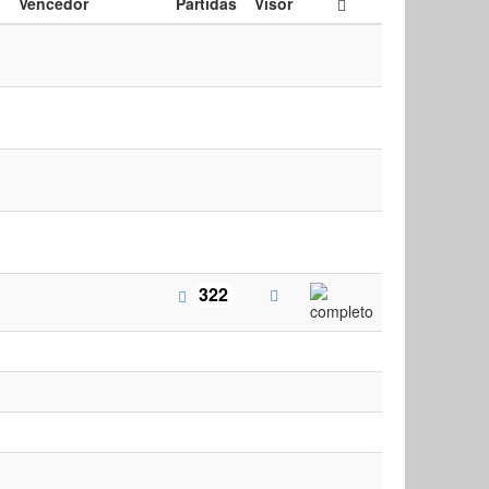
Vencedor
Partidas
Visor
322