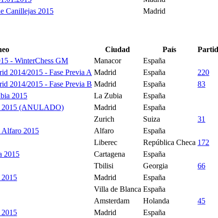
de Canillejas 2015
Madrid
neo
Ciudad
País
Parti
2015 - WinterChess GM
Manacor
España
id 2014/2015 - Fase Previa A
Madrid
España
220
id 2014/2015 - Fase Previa B
Madrid
España
83
ubia 2015
La Zubia
España
ica 2015 (ANULADO)
Madrid
España
Zurich
Suiza
31
 Alfaro 2015
Alfaro
España
Liberec
República Checa
172
ta 2015
Cartagena
España
Tbilisi
Georgia
66
a 2015
Madrid
España
Villa de Blanca
España
Amsterdam
Holanda
45
a 2015
Madrid
España