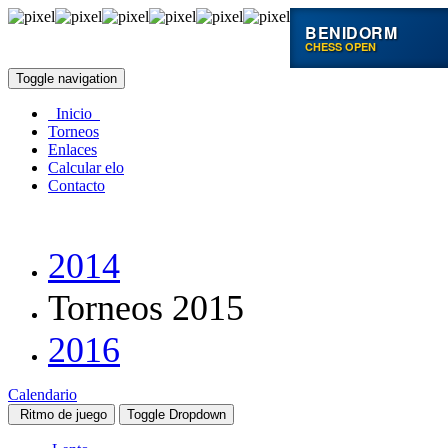
BENIDORM
CHESS OPEN
Toggle navigation
Inicio
Torneos
Enlaces
Calcular elo
Contacto
2014
Torneos 2015
2016
Calendario
Ritmo de juego
Toggle Dropdown