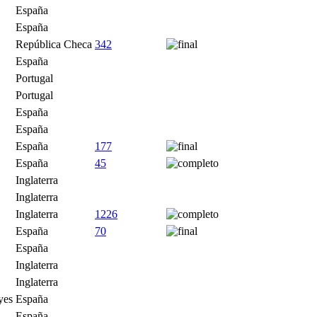
España
España
República Checa
342
España
Portugal
Portugal
España
España
España
177
España
45
Inglaterra
Inglaterra
Inglaterra
1226
España
70
España
Inglaterra
Inglaterra
yes
España
España