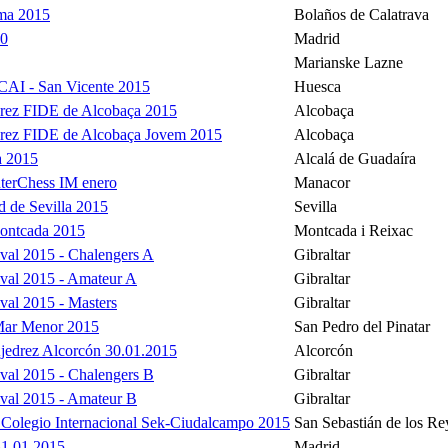
ma 2015
Bolaños de Calatrava
30
Madrid
Marianske Lazne
CAI - San Vicente 2015
Huesca
adrez FIDE de Alcobaça 2015
Alcobaça
adrez FIDE de Alcobaça Jovem 2015
Alcobaça
a 2015
Alcalá de Guadaíra
nterChess IM enero
Manacor
d de Sevilla 2015
Sevilla
Montcada 2015
Montcada i Reixac
ival 2015 - Chalengers A
Gibraltar
ival 2015 - Amateur A
Gibraltar
ival 2015 - Masters
Gibraltar
Mar Menor 2015
San Pedro del Pinatar
Ajedrez Alcorcón 30.01.2015
Alcorcón
ival 2015 - Chalengers B
Gibraltar
ival 2015 - Amateur B
Gibraltar
z Colegio Internacional Sek-Ciudalcampo 2015
San Sebastián de los Re
31.01.2015
Madrid