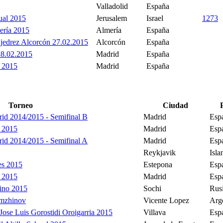
Valladolid
España
ual 2015
Jerusalem
Israel
1273
ería 2015
Almería
España
Ajedrez Alcorcón 27.02.2015
Alcorcón
España
28.02.2015
Madrid
España
a 2015
Madrid
España
Torneo
Ciudad
id 2014/2015 - Semifinal B
Madrid
Esp
a 2015
Madrid
Esp
id 2014/2015 - Semifinal A
Madrid
Esp
Reykjavik
Isla
es 2015
Estepona
Esp
a 2015
Madrid
Esp
ino 2015
Sochi
Rus
umzhinov
Vicente Lopez
Arg
Jose Luis Gorostidi Oroigarria 2015
Villava
Esp