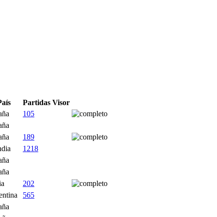
País
Partidas
Visor
aña
105
aña
aña
189
ndia
1218
aña
aña
ia
202
entina
565
aña