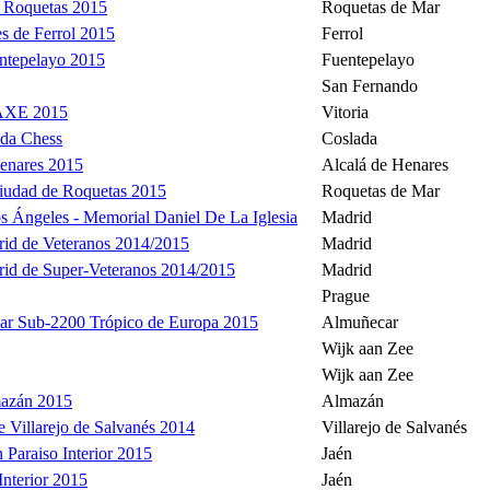
e Roquetas 2015
Roquetas de Mar
es de Ferrol 2015
Ferrol
ntepelayo 2015
Fuentepelayo
San Fernando
/AXE 2015
Vitoria
ada Chess
Coslada
enares 2015
Alcalá de Henares
iudad de Roquetas 2015
Roquetas de Mar
s Ángeles - Memorial Daniel De La Iglesia
Madrid
id de Veteranos 2014/2015
Madrid
rid de Super-Veteranos 2014/2015
Madrid
Prague
car Sub-2200 Trópico de Europa 2015
Almuñecar
Wijk aan Zee
Wijk aan Zee
mazán 2015
Almazán
e Villarejo de Salvanés 2014
Villarejo de Salvanés
n Paraiso Interior 2015
Jaén
Interior 2015
Jaén