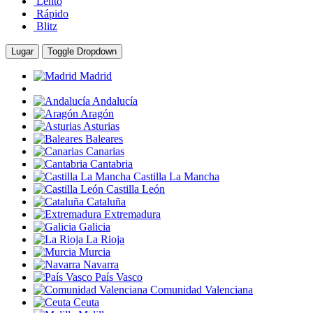
Lento
Rápido
Blitz
Lugar
Toggle Dropdown
Madrid
Andalucía
Aragón
Asturias
Baleares
Canarias
Cantabria
Castilla La Mancha
Castilla León
Cataluña
Extremadura
Galicia
La Rioja
Murcia
Navarra
País Vasco
Comunidad Valenciana
Ceuta