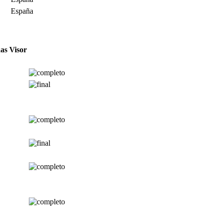
España
das
Visor