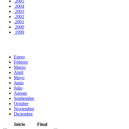
2005
2004
2003
2002
2001
2000
1999
Enero
Febrero
Marzo
Abril
Mayo
Junio
Julio
Agosto
Septiembre
Octubre
Noviembre
Diciembre
Inicio
Final