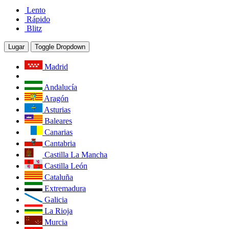
Lento
Rápido
Blitz
Lugar
Toggle Dropdown
Madrid
Andalucía
Aragón
Asturias
Baleares
Canarias
Cantabria
Castilla La Mancha
Castilla León
Cataluña
Extremadura
Galicia
La Rioja
Murcia