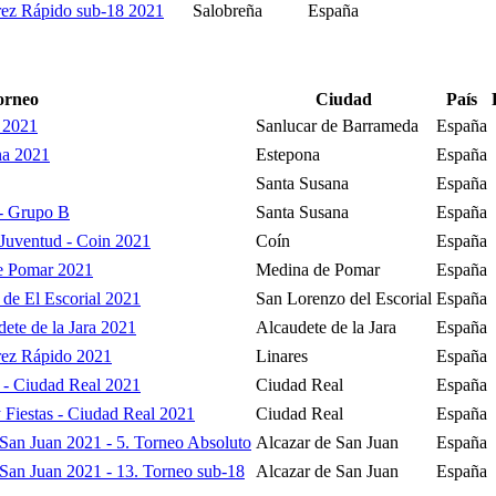
ez Rápido sub-18 2021
Salobreña
España
orneo
Ciudad
País
r 2021
Sanlucar de Barrameda
España
na 2021
Estepona
España
Santa Susana
España
- Grupo B
Santa Susana
España
a Juventud - Coin 2021
Coín
España
e Pomar 2021
Medina de Pomar
España
 de El Escorial 2021
San Lorenzo del Escorial
España
ete de la Jara 2021
Alcaudete de la Jara
España
rez Rápido 2021
Linares
España
s - Ciudad Real 2021
Ciudad Real
España
y Fiestas - Ciudad Real 2021
Ciudad Real
España
 San Juan 2021 - 5. Torneo Absoluto
Alcazar de San Juan
España
 San Juan 2021 - 13. Torneo sub-18
Alcazar de San Juan
España