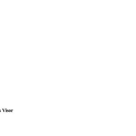
s
Visor