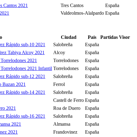
s Cantos 2021
Tres Cantos
España
 2021
Valdeolmos-Alalpardo
España
o
Ciudad
País
Partidas
Visor
ez Rápido sub-10 2021
Salobreña
España
drez Tabiya Alcoy 2021
Alcoy
España
 Torrelodones 2021
Torrelodones
España
Torrelodones 2021 Infantil
Torrelodones
España
ez Rápido sub-12 2021
Salobreña
España
po Bazan 2021
Ferrol
España
ez Rápido sub-14 2021
Salobreña
España
Castell de Ferro
España
ero 2021
Roa de Duero
España
ez Rápido sub-16 2021
Salobreña
España
mansa 2021
Almansa
España
inez 2021
Frandovinez
España